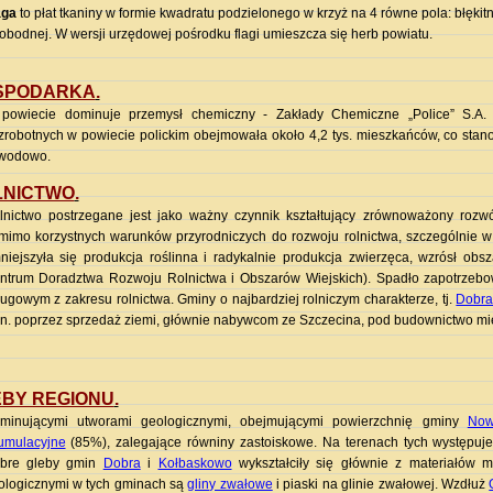
aga
to płat tkaniny w formie kwadratu podzielonego w krzyż na 4 równe pola: błękitne
obodnej. W wersji urzędowej pośrodku flagi umieszcza się herb powiatu.
SPODARKA
.
powiecie dominuje przemysł chemiczny - Zakłady Chemiczne „Police” S.A. 
zrobotnych w powiecie polickim obejmowała około 4,2 tys. mieszkańców, co sta
wodowo.
LNICTWO
.
lnictwo postrzegane jest jako ważny czynnik kształtujący zrównoważony rozw
mimo korzystnych warunków przyrodniczych do rozwoju rolnictwa, szczególnie 
niejszyła się produkcja roślinna i radykalnie produkcja zwierzęca, wzrósł 
ntrum Doradztwa Rozwoju Rolnictwa i Obszarów Wiejskich). Spadło zapotrzebow
ługowym z zakresu rolnictwa. Gminy o najbardziej rolniczym charakterze, tj.
Dobr
in. poprzez sprzedaż ziemi, głównie nabywcom ze Szczecina, pod budownictwo mi
BY REGIONU
.
minującymi utworami geologicznymi, obejmującymi powierzchnię gminy
Now
umulacyjne
(85%), zalegające równiny zastoiskowe. Na terenach tych występuje 
bre gleby gmin
Dobra
i
Kołbaskowo
wykształciły się głównie z materiałów 
ologicznymi w tych gminach są
gliny zwałowe
i piaski na glinie zwałowej. Wzdłuż