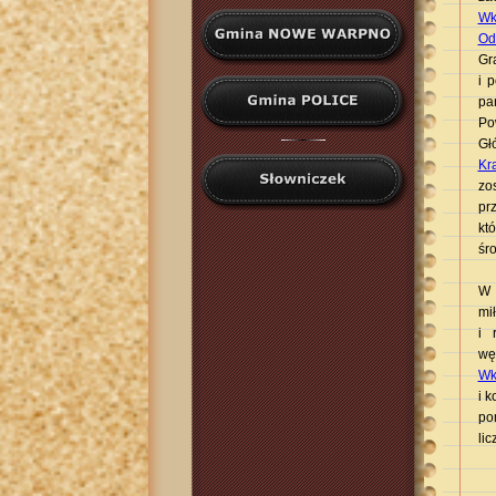
Wk
Od
Gr
i 
pa
Po
Gł
Kr
zo
pr
kt
śr
W 
mi
i 
wę
Wk
i 
po
lic