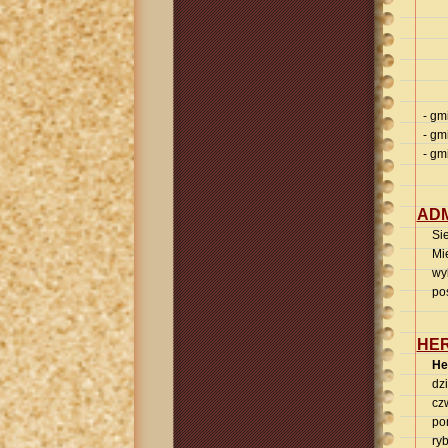
- gmi
- gmi
- gmi
ADM
Si
Mi
wy
po
HER
He
dz
cz
po
ry