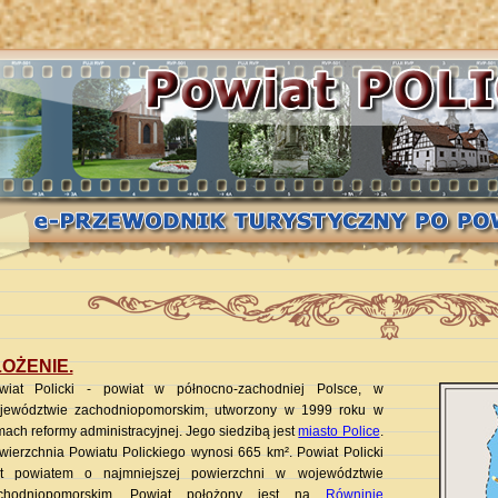
OŻENIE.
wiat
P
olicki - powiat w północno-zachodniej Polsce, w
jewództwie zachodniopomorskim, utworzony w 1999 roku w
mach reformy administracyjnej. Jego siedzibą jest
miasto Police
.
wierzchnia
P
owiatu
P
olickiego wynosi 665 km². Powiat
P
olicki
st powiatem o najmniejszej powierzchni w województwie
chodniopomorskim. Powiat położony jest na
Równinie