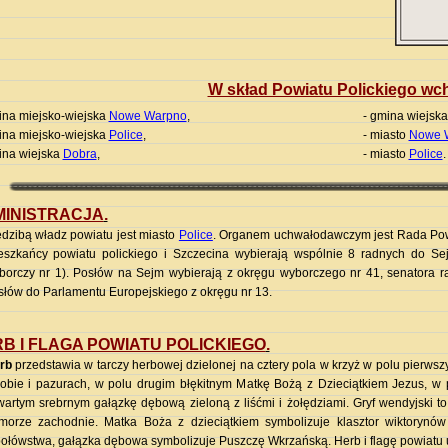
W skład Powiatu Polickiego wc
na miejsko-wiejska
Nowe Warpno
,
- gmina wiejska
na miejsko-wiejska
Police
,
- miasto
Nowe 
na wiejska
Dobra
,
- miasto
Police
.
INISTRACJA
.
edzibą władz powiatu jest miasto
Police
. Organem uchwałodawczym jest Rada Powia
eszkańcy powiatu polickiego i Szczecina wybierają wspólnie 8 radnych do S
borczy
nr 1). Posłów na Sejm wybierają z okręgu wyborczego nr 41, senatora 
słów do Parlamentu Europejskiego z okręgu nr 13.
B I FLAGA POWIATU POLICKIEGO
.
rb
przedstawia w tarczy herbowej dzielonej na cztery pola w krzyż w polu pierws
iobie i pazurach, w polu drugim błękitnym Matkę Bożą z Dzieciątkiem Jezus, w p
wartym srebrnym gałązkę dębową zieloną z liśćmi i żołędziami. Gryf wendyjski 
morze zachodnie. Matka Boża z dzieciątkiem symbolizuje klasztor wiktorynów
bołówstwa, gałązka dębowa symbolizuje Puszczę Wkrzańską. Herb i flagę powiatu