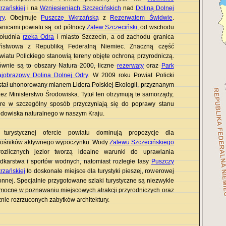
rzańskiej
i na
Wzniesieniach Szczecińskich
nad
Doliną Dolnej
ry
. Obejmuje
Puszczę Wkrzańską
z
Rezerwatem Świdwie
.
anicami powiatu są: od północy
Zalew Szczeciński
, od wschodu
południa
rzeka Odra
i miasto Szczecin, a od zachodu granica
ństwowa z Republiką Federalną Niemiec.
Znaczną część
wiatu Polickiego stanowią tereny objęte ochroną przyrodniczą.
ównie są to obszary Natura 2000, liczne
rezerwaty
oraz
Park
ajobrazowy Dolina Dolnej Odry
. W 2009 roku Powiat Policki
stał uhonorowany mianem Lidera Polskiej Ekologii, przyznanym
zez Ministerstwo Środowiska. Tytuł ten otrzymują te samorządy,
óre w szczególny sposób przyczyniają się do poprawy stanu
odowiska naturalnego w naszym Kraju.
turystycznej ofercie powiatu dominują propozycje dla
łośników aktywnego wypoczynku. Wody
Zalewu Szczecińskiego
rozlicznych jezior tworzą idealne warunki do uprawiania
dkarstwa i sportów wodnych, natomiast rozległe lasy
Puszczy
rzańskiej
to doskonałe miejsce dla turystyki pieszej, rowerowej
konnej. Specjalnie przygotowane szlaki turystyczne są niezwykle
mocne w poznawaniu miejscowych atrakcji przyrodniczych oraz
znie rozrzuconych zabytków architektury.