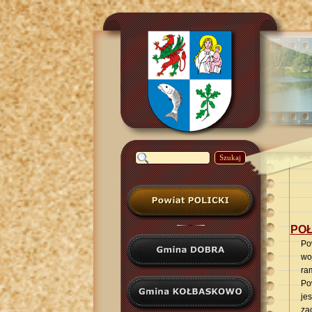
Szukaj
POŁ
Po
wo
ra
Po
je
za