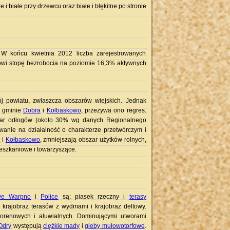
 i białe przy drzewcu oraz białe i błękitne po stronie
W końcu kwietnia 2012 liczba zarejestrowanych
nowi stopę bezrobocia na poziomie 16,3% aktywnych
ój powiatu, zwłaszcza obszarów wiejskich. Jednak
w gminie
Dobra
i
Kołbaskowo
, przeżywa ono regres.
obszar odłogów (około 30% wg danych Regionalnego
anie na działalność o charakterze przetwórczym i
a
i
Kołbaskowo
, zmniejszają obszar użytków rolnych,
eszkaniowe i towarzyszące.
e Warpno
i
Police
są: piasek rzeczny i
t
e
rasy
krajobraz t
e
rasów z wydmami i krajobraz deltowy.
morenowych i aluwialnych. Dominującymi utworami
Odry
występują
ciężkie mady
i
gleby mułowotorfowe
.