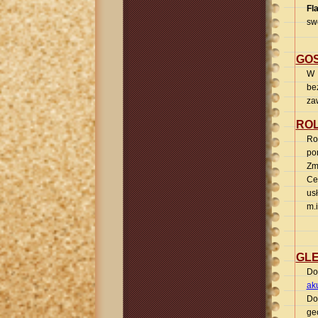
Fl
sw
GO
W 
be
za
RO
Ro
po
Zm
Ce
us
m.
GLE
Do
ak
Do
ge