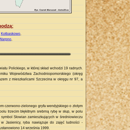
hodzą:
Kołbaskowo
,
Warpno
,
tu Polickiego, w której skład wchodzi 19 radnych.
ejmiku Województwa Zachodniopomorskiego (okręg
razem z mieszkańcami Szczecina w okręgu nr 97, a
zym czerwono-zielonego gryfa wendyjskiego o złotym
olu trzecim błękitnym srebrną rybę w słup, w polu
to symbol Słowian zamieszkujących w średniowieczu
 w Jasienicy, ryba nawiązuje do zajęć ludności -
 ustanowiono 14 września 1999.