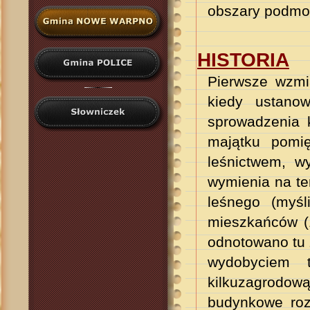
obszary podmokł
HISTORIA
Pierwsze wzmi
kiedy ustano
sprowadzenia 
majątku pomię
leśnictwem, w
wymienia na te
leśnego (myś
mieszkańców (1
odnotowano tu 
wydobyciem 
kilkuzagrodow
budynkowe rozl