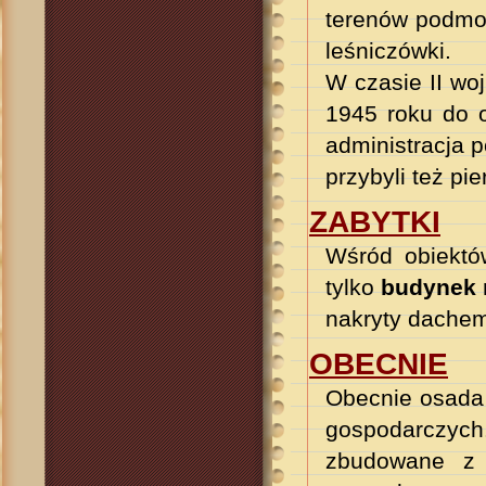
terenów podmok
leśniczówki.
W czasie II wo
1945 roku do o
administracja 
przybyli też pi
ZABYTKI
Wśród obiektów
tylko
budynek 
nakryty dache
OBECNIE
Obecnie osada 
gospodarczych
zbudowane z 