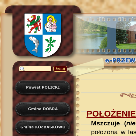
Szukaj
POŁOŻENIE
Mszczuje (
ni
położona w l