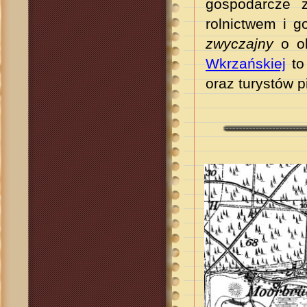
gospodarcze z
rolnictwem i g
zwyczajny
o ob
Wkrzańskiej
to 
oraz turystów 