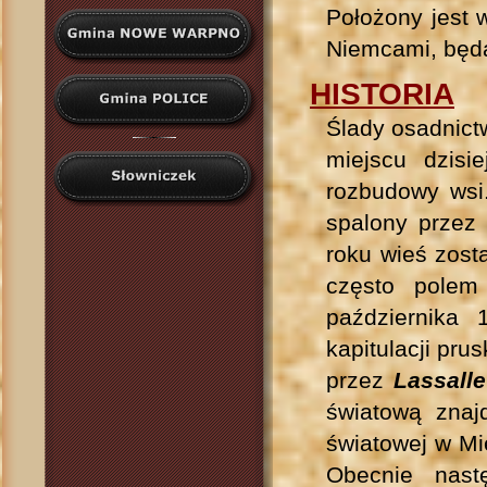
Położony jest 
Niemcami, będą
HISTORIA
Ślady osadnictw
miejscu dzisi
rozbudowy wsi.
spalony przez
roku wieś zost
często polem
października
kapitulacji pru
przez
Lassall
światową znaj
światowej w Mi
Obecnie nast