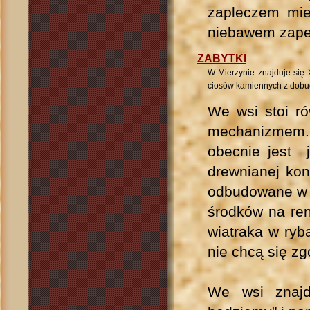
zapleczem mie
niebawem zape
ZABYTKI
W Mierzynie znajduje się 
ciosów kamiennych z dobu
We wsi stoi r
mechanizmem.
obecnie jest 
drewnianej kons
odbudowane w 
środków na ren
wiatraka w ryb
nie chcą się zg
We wsi znaj