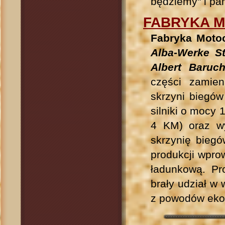
będziemy" i pa
FABRYKA M
Fabryka
Moto
Alba-Werke St
Albert Baruc
części zamien
skrzyni biegów
silniki o mocy
4 KM) oraz w
skrzynię biegó
produkcji wpro
ładunkową. Pr
brały udział w 
z powodów eko