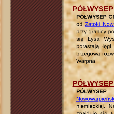
PÓŁWYSEP
PÓŁWYSEP G
od
Zatoki Now
przy granicy p
się Łysa Wys
porastają łęgi
brzegowa rozwi
Warpna.
PÓŁWYSEP
PÓŁWYSEP 
Nowowarpieńs
niemieckiej. 
znajduje się 