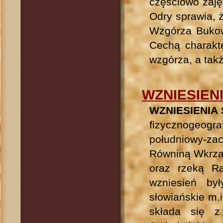
częściowo zaję
Odry sprawia, 
Wzgórza Bukowe
Cechą charakte
wzgórza, a tak
WZNIESIEN
WZNIESIENIA 
fizycznogeogra
południowy-z
Równiną Wkrzań
oraz rzeką R
wzniesień by
słowiańskie m.
składa się 