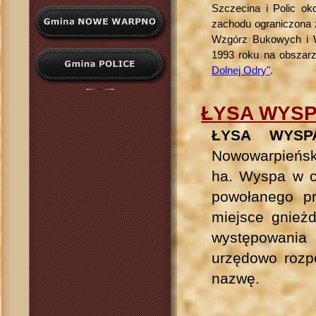
Szczecina i Polic ok
zachodu ograniczona 
Wzgórz Bukowych i W
1993 roku na obszar
Dolnej Odry"
.
ŁYSA WYS
ŁYSA WYSP
Nowowarpieńs
ha. Wyspa w c
powołanego p
miejsce gnieżd
występowania
urzędowo rozp
nazwę.