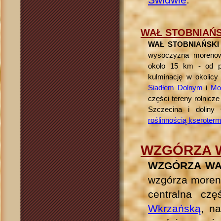
WAŁ STOBNIAŃS
WAŁ STOBNIAŃSKI (
wysoczyzna morenowa
około 15 km - od 
kulminację w okolic
Siadłem Dolnym
i
Mo
części tereny rolnicz
Szczecina i doliny 
roślinnością kseroter
WZGÓRZA 
WZGÓRZA WA
wzgórza moren
centralna cz
Wkrzańską
, n