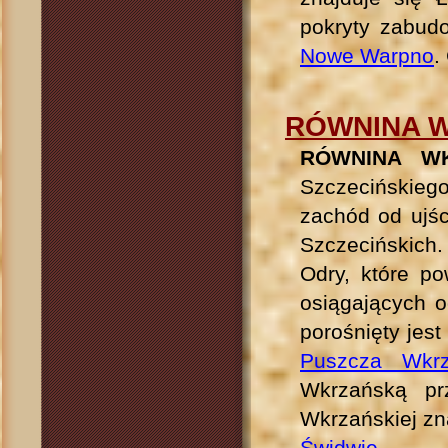
pokryty zabudo
Nowe Warpno
.
RÓWNINA 
RÓWNINA W
Szczecińskie
zachód od ujśc
Szczecińskich
Odry, które po
osiągających o
porośnięty jes
Puszcza Wkrz
Wkrzańską pr
Wkrzańskiej zn
Świdwie
.