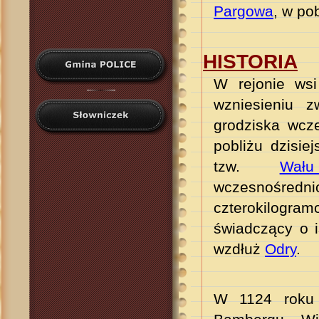
Pargowa
, w po
HISTORIA
W rejonie ws
wzniesieniu 
grodziska wcz
pobliżu dzisi
tzw.
Wału
wczesnośre
czterokilogr
świadczący o 
wzdłuż
Odry
.
W 1124 roku p