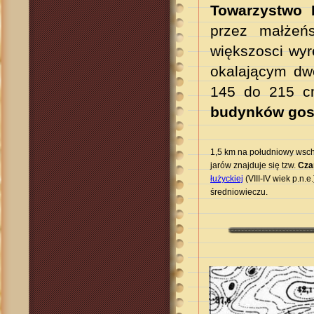
Towarzystwo K
przez małżeń
większosci wyr
okalającym d
145 do 215 cm
budynków
gos
1,5 km na południowy wsch
jarów znajduje się tzw.
Cza
łużyckiej
(VIII-IV wiek p.n
średniowieczu.