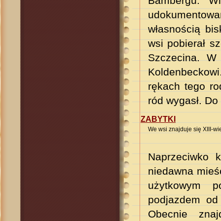
Bambergu. Wi
udokumentowa
własnością bi
wsi pobierał s
Szczecina.
W 1
Koldenbeckowi.
rękach tego ro
ród wygasł. Do
ZABYTKI
We wsi znajduje się XIII-w
Naprzeciwko k
niedawna mieśc
użytkowym p
podjazdem od 
Obecnie znaj