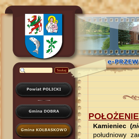
Szukaj
POŁOŻENIE
Kamieniec (
n
południowy za