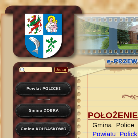
Szukaj
POŁOŻENIE
Gmina Police 
P
owiatu
P
olic