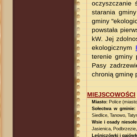
oczyszczanie ś
starania gminy
gminy "ekologi
powstała pierw
kW. Jej zdoln
ekologicznym
terenie gminy 
Pasy zadrzewi
chronią gminę 
MIEJSCOWOŚCI
Miasto:
Police (miasto 
Sołectwa w gminie:
Siedlice, Tanowo, Tat
Wsie i osady niesołe
Jasienica, Podbrzezie,
Leśniczówki i gajówk