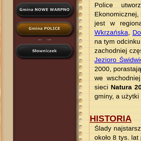
Police utworz
Ekonomiczn
ej
,
jest w region
Wkrzańska
,
Do
na tym odcink
zachodniej czę
J
ezioro Świdwi
2000, porastaj
we wschodniej
sieci
Natura 2
gminy, a użytki
HISTORIA
Ślady najstarsz
około 8 tys. la