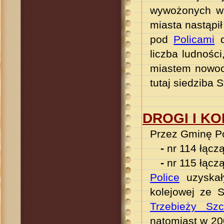
wywożonych w 
miasta nastąpi
pod
Policami
d
liczba ludnośc
miastem nowoc
tutaj siedziba
DROGI I KO
Przez Gminę Po
-
nr 114 łącz
-
nr 115 łącz
Police
uzyskał
kolejowej ze 
Trzebieży Szc
natomiast w 20