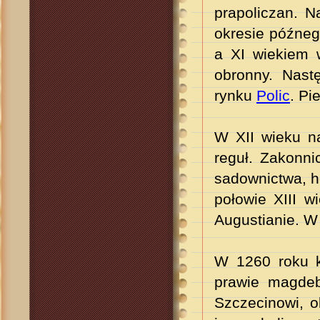
prapoliczan. N
okresie późneg
a XI wiekiem 
obronny. Nast
rynku
Polic
. Pi
W XII wieku n
reguł. Zakonni
sadownictwa, h
połowie XIII 
Augustianie. W 
W 1260 roku 
prawie magdeb
Szczecinowi, o