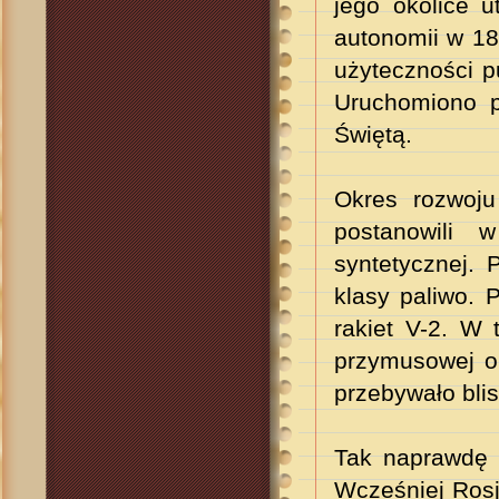
jego okolice
ut
autonomii w 18
użyteczności pu
Uruchomiono 
Świętą.
Okres rozwoj
postanowili 
syntetycznej. 
klasy paliwo. 
rakiet V-2. W
przymusowej or
przebywało blis
Tak naprawdę m
Wcześniej Rosj