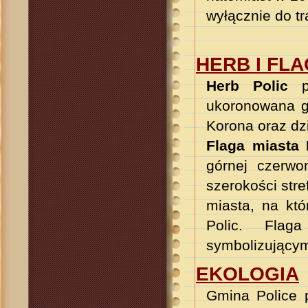
wyłącznie do t
HERB I FLA
Herb Polic
pr
ukoronowana g
Korona oraz dzi
Flaga miasta 
górnej czerwon
szerokości stre
miasta, na któ
Polic. Flag
symbolizującym
EKOLOGIA
Gmina Police p