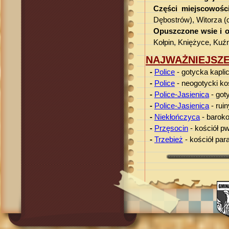
Części miejscowośc
Dębostrów), Witorza (c
Opuszczone wsie i o
Kołpin, Kniężyce, Kuźn
NAJWAŻNIEJSZE
-
Police
- gotycka kapli
-
Police
- neogotycki k
-
Police-Jasienica
- goty
-
Police-Jasienica
- rui
-
Niekłończyca
- baroko
-
Przęsocin
- kościół p
-
Trzebież
- kościół par