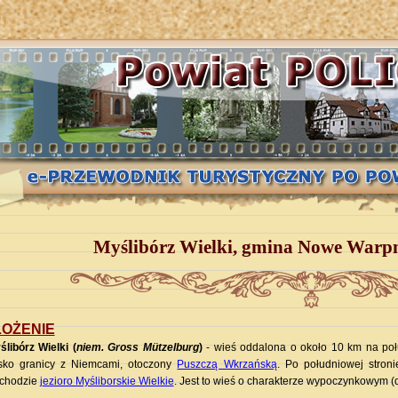
Myślibórz Wielki, gmina Nowe Warpn
OŻENIE
ślibórz Wielki (
niem. Gross Mützelburg
)
- wieś oddalona o około 10 km na po
isko granicy z Niemcami, otoczony
Puszczą Wkrzańską
. Po południowej stron
chodzie
j
ezioro Myśliborskie Wielkie
. Jest to wieś o charakterze wypoczynkowym (