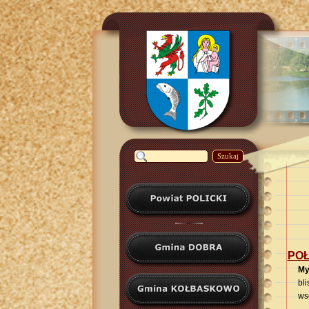
Szukaj
POŁ
My
bl
ws