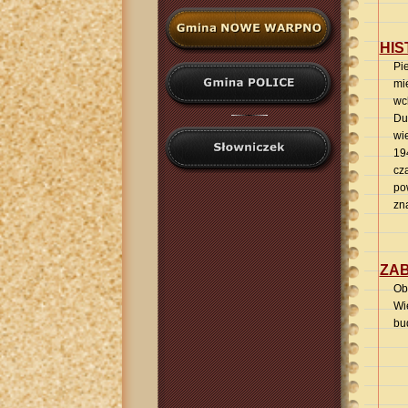
HIS
Pi
mi
wc
Du
wi
19
cz
po
zn
ZAB
Ob
Wie
bu