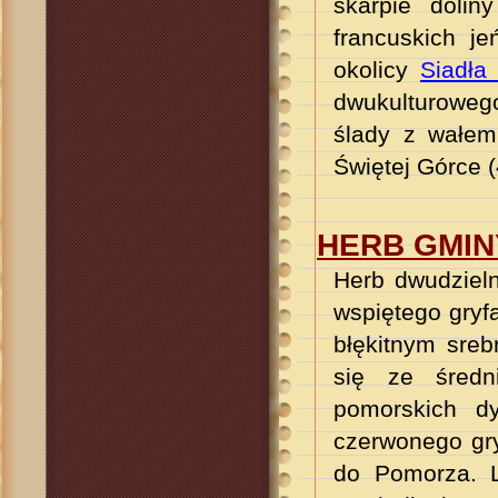
skarpie doli
francuskich j
okolicy
Siadła
dwukulturowego
ślady z wałem
Świętej Górce (
HERB GMI
Herb dwudziel
wspiętego gryf
błękitnym sre
się ze średni
pomorskich dy
czerwonego gry
do Pomorza. L