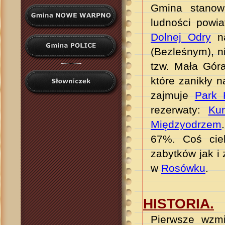
Gmina stanow
ludności powi
Dolnej Odry
n
(
Bezleśnym
)
, 
tzw. Mała Góra
które zanikły n
zajmuje
Park 
rezerwaty:
Kur
Międzyodrzem
67%.
Coś ciek
zabytków jak i
w
Rosówku
.
HISTORIA.
Pierwsze wzmi