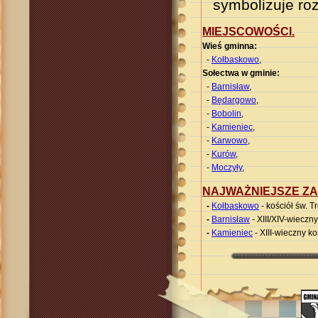
symbolizuje roz
MIEJSCOWOŚCI.
Wieś gminna
:
-
Kołbaskowo
,
Sołectwa w gminie
:
-
Barnisław
,
-
Będargowo
,
-
Bobolin
,
-
Kamieniec
,
-
Karwowo
,
-
Kurów
,
-
Moczyły
,
NAJWAŻNIEJSZE ZA
-
Kołbaskowo
- kościół św. Tr
-
Barnisław
- XIII/XIV-wieczny
-
Kamieniec
- XIII-wieczny ko