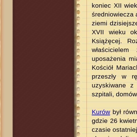
koniec XII wi
średniowiecza 
ziemi dzisiejsz
XVII wieku o
Książęcej. Ro
właścicielem
uposażenia mia
Kościół Mariac
przeszły w r
uzyskiwane z 
szpitali, domó
Kurów
był równ
gdzie 26 kwiet
czasie ostatnie