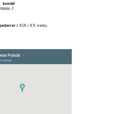
ny
kościół
ięgają 2.
spodarcze
z XIX i XX wieku.