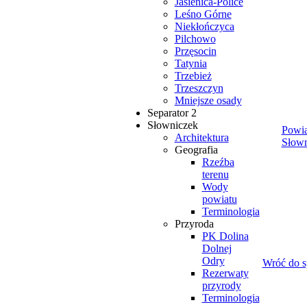
Jasienica-Police
Leśno Górne
Niekłończyca
Pilchowo
Przęsocin
Tatynia
Trzebież
Trzeszczyn
Mniejsze osady
Separator 2
Słowniczek
Powi
Architektura
Słown
Geografia
Rzeźba
terenu
Wody
powiatu
Terminologia
Przyroda
PK Dolina
Dolnej
Odry
Wróć do sp
Rezerwaty
przyrody
Terminologia