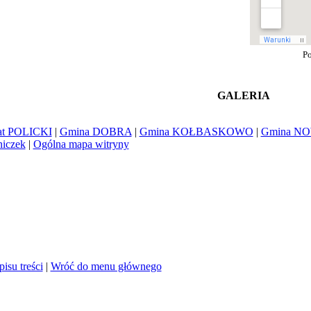
P
GALERIA
at POLICKI
|
Gmina DOBRA
|
Gmina KOŁBASKOWO
|
Gmina N
iczek
|
Ogólna mapa witryny
isu treści
|
Wróć do menu głównego