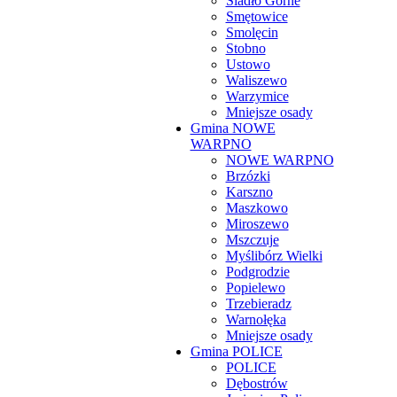
Siadło Górne
Smętowice
Smolęcin
Stobno
Ustowo
Waliszewo
Warzymice
Mniejsze osady
Gmina NOWE
WARPNO
NOWE WARPNO
Brzózki
Karszno
Maszkowo
Miroszewo
Mszczuje
Myślibórz Wielki
Podgrodzie
Popielewo
Trzebieradz
Warnołęka
Mniejsze osady
Gmina POLICE
POLICE
Dębostrów