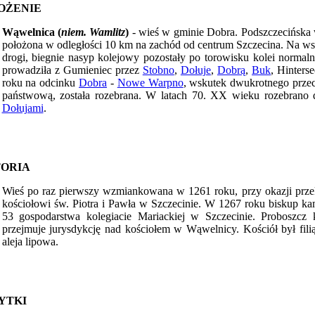
OŻENIE
Wąwelnica (
niem. Wamlitz
)
- wieś w gminie Dobra. Podszczecińska 
położona w odległości 10 km na zachód od centrum Szczecina. Na ws
drogi, biegnie nasyp kolejowy pozostały po torowisku kolei normal
prowadziła z Gumieniec przez
Stobno
,
Dołuje
,
Dobrą
,
Buk
, Hinters
roku na odcinku
Dobra
-
Nowe Warpno
, wskutek dwukrotnego przec
państwową, została rozebrana. W latach 70. XX wieku rozebrano 
Dołujami
.
TORIA
Wieś po raz pierwszy wzmiankowana w 1261 roku, przy okazji przek
kościołowi św. Piotra i Pawła w Szczecinie. W 1267 roku biskup ka
53 gospodarstwa kolegiacie Mariackiej w Szczecinie. Proboszcz
przejmuje jurysdykcję nad kościołem w Wąwelnicy. Kościół był filią
aleja lipowa.
YTKI