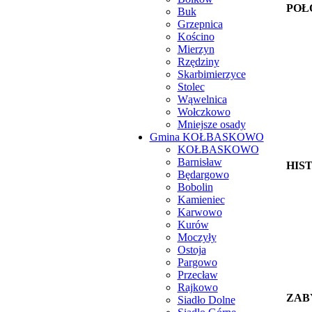
POŁ
Buk
Grzepnica
Kościno
Mierzyn
Rzędziny
Skarbimierzyce
Stolec
Wąwelnica
Wołczkowo
Mniejsze osady
Gmina KOŁBASKOWO
KOŁBASKOWO
Barnisław
HIS
Będargowo
Bobolin
Kamieniec
Karwowo
Kurów
Moczyły
Ostoja
Pargowo
Przecław
Rajkowo
ZAB
Siadło Dolne