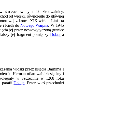
wieś o zachowanym układzie owalnicy,
chód od wioski, równolegle do głównej
notorowej z końca XIX wieku. Linia ta
ee i Rieth do
Nowego Warpna
. W 1945
ięcia jej przez nowowytyczoną granicę
dalszy jej fragment pomiędzy
Dobrą
a
azania wioski przez księcia Barnima I
mieński Herman ofiarował dziesięciny i
 kolegiaty w Szczecinie w 1268 roku
 parafii
Dołuje
. Przez wieś przechodzi