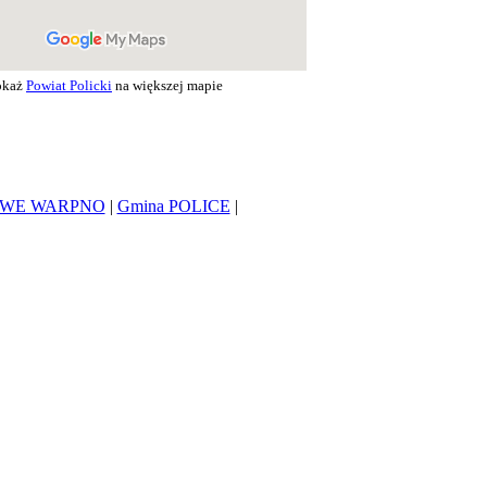
okaż
Powiat Policki
na większej mapie
OWE WARPNO
|
Gmina POLICE
|