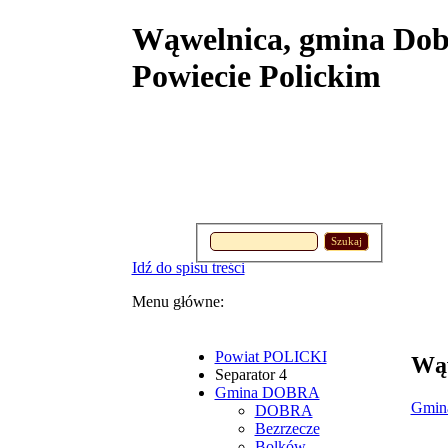
Wąwelnica, gmina Dobr
Powiecie Polickim
Szukaj
Idź do spisu treści
Menu główne:
Powiat POLICKI
Wąw
Separator 4
Gmina DOBRA
Gmi
DOBRA
Bezrzecze
Bolków