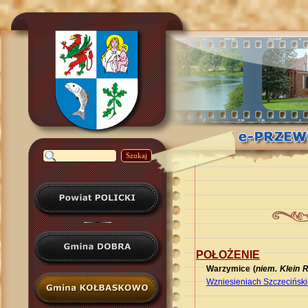
Szukaj
POŁOŻENIE
Warzymice (
niem. Klein 
Wzniesieniach Szczecińsk