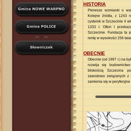
HISTORIA
Pierwsze wzmianki o ws
Kolejne źródła, z 1243 r
cysterek w Szczecinie 4 w
1333 r. Otton I przekaz
Szczecinie. Fundacja ta 
rentę w wysokości 256 tala
OBECNIE
Obecnie (od 1997 r.) na by
rozwija się budownictw
bliskością Szczecina p
zawodowo związanych z a
zamienia się w peryferyjn