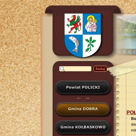
Szukaj
POŁ
Bu
dw
rol