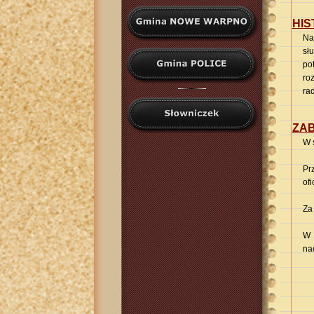
HIS
Na
sł
po
ro
rad
ZAB
W 
Pr
ofi
Za
W 
na