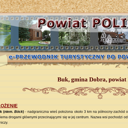
Buk, gmina Dobra, powiat 
OŻENIE
k (
niem. Böck
)
- nadgraniczna wieś położona około 3 km na północny-zachód 
iema drogami głównymi przecinającymi się w jej centrum. Nazwa wsi pochodzi od 
niczy.