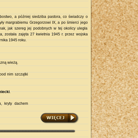
bostwo, a później siedziba pastora, co świadczy o
były margrabiemu Grzegorzowi IX, a po śmierci jego
k, jak szereg jej podobnych w tej okolicy uległa
ła, została zajęta 27 kwietnia 1945 r. przez wojska
rnika 1945 roku.
czną wieżą.
pod nim szczątki
iecki
.
, kryty dachem