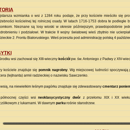
TORIA
jstarsza wzmianka o wsi z 1284 roku podaje, że przy kościele mieściło się pro
użebności kościelnej tej rolniczej osady. W latach 1716-1753 dobra te podległe 
tomkom. Nieznane są losy wioski w okresie późniejszym, prawdopodobnie jedna
zdrobnieniu i podziałowi. W trakcie II wojny światowej wieś zbytnio nie ucierpia
zieckie 2. Frontu Białoruskiego. Wieś przeszła pod administrację polską 4 paździe
YTKI
środku wsi zachował się XIII-wieczny
kościół
pw. św. Antoniego z Padwy z XIV-wie
zy kościele znajduje się
pomnik nagrobny
. Wg miejscowej ludności spoczywają 
cera (lejtnanta) armii radzieckiej o nazwisku Sawczenko.
 wsią, na niewielkim leśnym pagórku znajduje się zdewastowany
cmentarz poniem
północnej części wsi
neoklasycystyczny dwór
z przełomu XIX i XX wieku
czółkowym z lukarnami. W dawnym
parku
rośnie starodrzew.